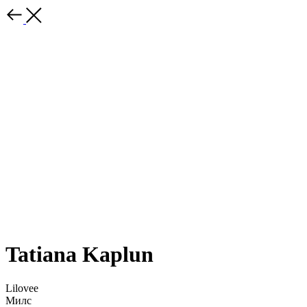
Tatiana Kaplun
Lilovee
Милс